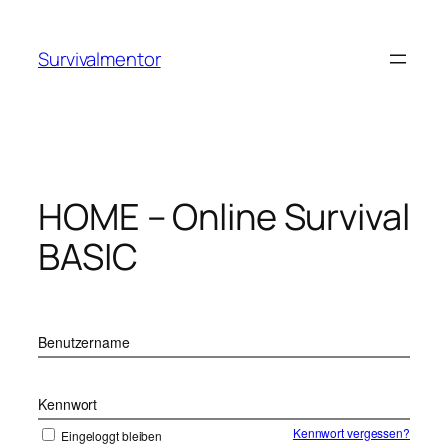
Zum
Inhalt
Survivalmentor
springen
HOME – Online Survival
BASIC
Benutzername
Kennwort
Kennwort vergessen?
Eingeloggt bleiben