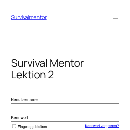
Zum
Inhalt
Survivalmentor
springen
Survival Mentor
Lektion 2
Benutzername
Kennwort
Kennwort vergessen?
Eingeloggt bleiben