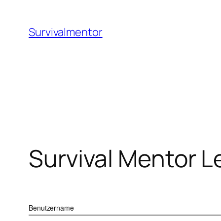
Zum
Inhalt
Survivalmentor
springen
Survival Mentor L
Benutzername