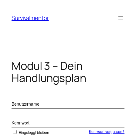
Zum
Inhalt
Survivalmentor
springen
Modul 3 – Dein
Handlungsplan
Benutzername
Kennwort
Kennwort vergessen?
Eingeloggt bleiben