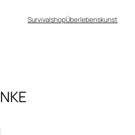
Survivalshop
Überlebenskunst
ANKE
!