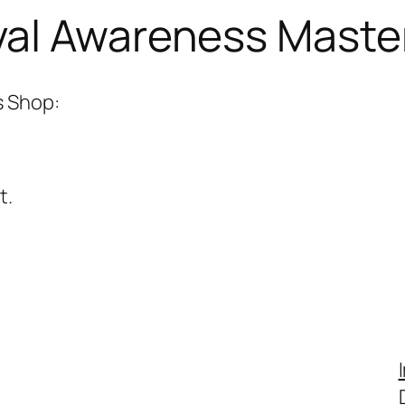
val Awareness Maste
s Shop:
t.