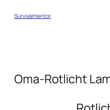
Zum
Inhalt
Survivalmentor
springen
Oma-Rotlicht La
Rotlic