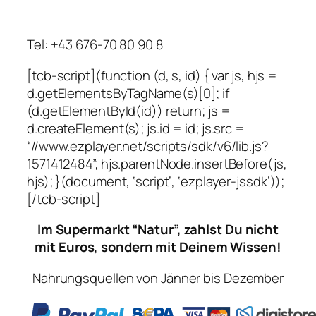
Tel: +43 676-70 80 90 8
[tcb-script](function (d, s, id) { var js, hjs =
d.getElementsByTagName(s)[0]; if
(d.getElementById(id)) return; js =
d.createElement(s); js.id = id; js.src =
“//www.ezplayer.net/scripts/sdk/v6/lib.js?
1571412484”; hjs.parentNode.insertBefore(js,
hjs); }(document, ‘script’, ‘ezplayer-jssdk’));
[/tcb-script]
Im Supermarkt “Natur”,
zahlst Du nicht
mit Euros,
sondern mit Deinem Wissen!
Nahrungsquellen von Jänner bis Dezember