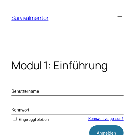
Zum
Inhalt
Survivalmentor
springen
Modul 1: Einführung
Benutzername
Kennwort
Kennwort vergessen?
Eingeloggt bleiben